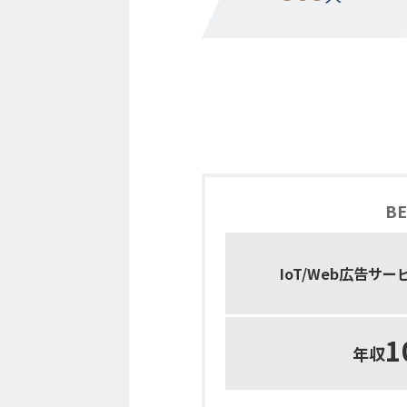
BE
IoT/Web広告サ
1
年収