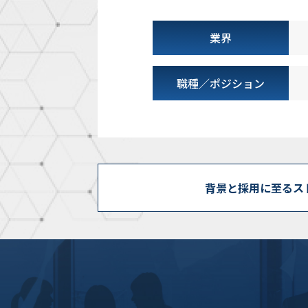
業界
職種／
ポジション
背景と採用に至る
ス