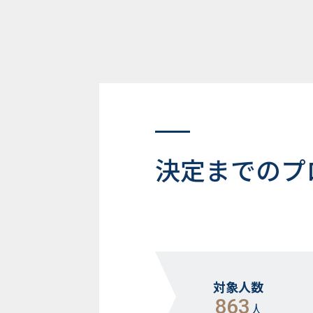
決定までのプ
対象人数
863
人