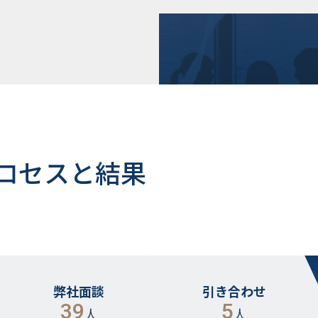
ロセスと結果
弊社面談
引き合わせ
39
5
人
人